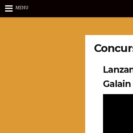
MENU
Concur
Lanzam
Galain